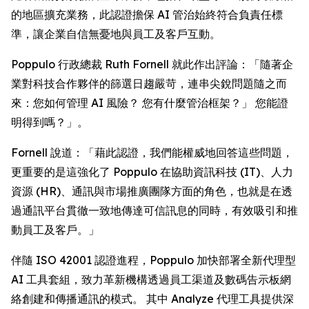
的地區擴充業務，此認證擔保 AI 管治始終符合負責任標
準，讓企業自信無憂地與員工及客戶互動。
Poppulo 行政總裁 Ruth Fornell 就此作出評論：「隨著企
業對科技合作夥伴的篩選日趨嚴苛，連串尖銳問題隨之而
來：您如何管理 AI 風險？ 您有什麼管治框架？」 您能證
明得到嗎？」。
Fornell 說道：「藉此認證，我們能權威地回答這些問題，
更重要的是這強化了 Poppulo 在協助資訊科技 (IT)、人力
資源 (HR)、通訊與市場推廣團隊方面的角色，也就是在透
過通訊平台貫徹一致地傳達可信訊息的同時，有效吸引和推
動員工及客戶。」
伴隨 ISO 42001 認證進程，Poppulo 加快部署全新代理型
AI 工具套組，致力革新機構透過員工渠道及數碼告示板網
絡創建和傳播通訊的模式。 其中
Analyze
代理工具提供深