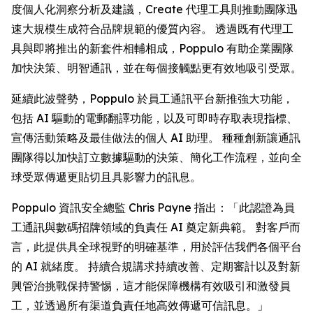
度個人化洞察分析及建議，
Create
代理工具則推動團隊迅
速大規模生成符合品牌規範的優質內容。 透過既有代理工
具與即將推出的新套件相輔相成，Poppulo 有助企業團隊
加快決策、明智通訊，並在每個接觸點更有效地吸引受眾。
延續此波聲勢，Poppulo 於員工通訊平台新推強大功能，
包括 AI 驅動的電郵翻譯功能，以及可即時存取表現指標、
宣傳活動策略及最佳做法的個人 AI 助理。 種種創新讓通訊
團隊得以加快訂立數據驅動的決策、簡化工作流程，並向全
球受眾傳遞更貼切且具影響力的訊息。
Poppulo 資訊安全總監 Chris Payne 指出：「此認證為員
工通訊與數碼招牌領域的負責任 AI 奠定新典範。 對客戶而
言，此提供具全球視野的明確基準，用於評估我們各個平台
的 AI 就緒度。 持續合規講求持續改善、定期審計以及對新
興管治挑戰保持警惕，這才能保障機構有效吸引和激發員
工，並透過所有渠道負責任地高效傳遞可信訊息。」