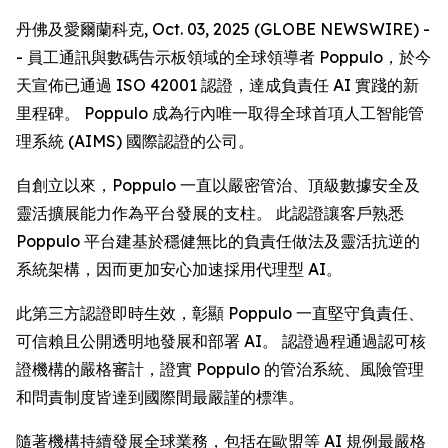
丹佛及愛爾蘭科克, Oct. 03, 2025 (GLOBE NEWSWIRE) -
- 員工通訊與數碼告示板領域的全球領導者 Poppulo，於今
天宣佈已通過 ISO 42001 認證，達成負責任 AI 實踐的新
里程碑。 Poppulo 成為行內唯一取得全球首項人工智能管
理系統 (AIMS) 國際認證的公司。
自創立以來，Poppulo 一直以嚴密管治、頂級數據安全及
靈活擴展能力作為平台發展的支柱。 此認證讓客戶熟悉
Poppulo 平台建基於穩健無比的負責任做法及靈活抗逆的
系統架構，因而更加安心加速採用代理型 AI。
此第三方認證即時生效，彰顯 Poppulo 一直堅守負責任、
可信賴且公開透明地發展和部署 AI。 認證過程通過認可核
證機構的嚴格審計，證實 Poppulo 的管治系統、風險管理
和問責制度皆達到國際間最嚴謹的標準。
隨著機構持續發展全球業務，包括在歐盟等 AI 規例最嚴格