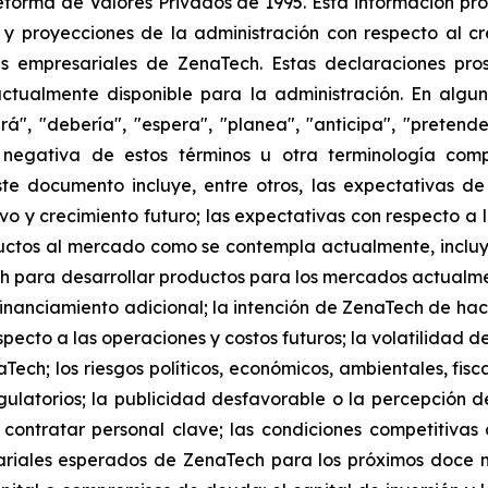
eforma de Valores Privados de 1995. Esta información pr
 y proyecciones de la administración con respecto al cre
 empresariales de ZenaTech. Estas declaraciones prosp
ctualmente disponible para la administración. En algun
á", "debería", "espera", "planea", "anticipa", "pretende
a negativa de estos términos u otra terminología com
ste documento incluye, entre otros, las expectativas de
ivo y crecimiento futuro; las expectativas con respecto a
ctos al mercado como se contempla actualmente, inclu
 para desarrollar productos para los mercados actualm
nanciamiento adicional; la intención de ZenaTech de hace
specto a las operaciones y costos futuros; la volatilidad de
Tech; los riesgos políticos, económicos, ambientales, fisc
latorios; la publicidad desfavorable o la percepción del
contratar personal clave; las condiciones competitivas d
sariales esperados de ZenaTech para los próximos doce