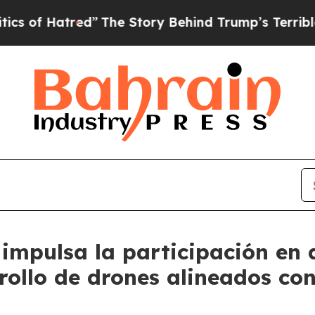
ed”
The Story Behind Trump’s Terrible Approval 
mpulsa la participación en d
rrollo de drones alineados co