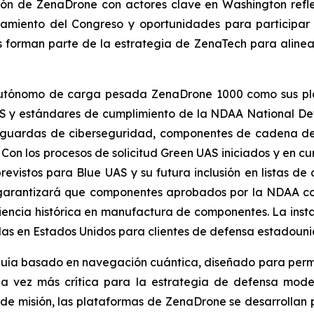
ación de ZenaDrone con actores clave en Washington refle
anciamiento del Congreso y oportunidades para partici
 forman parte de la estrategia de ZenaTech para alinea
utónomo de carga pesada ZenaDrone 1000 como sus plat
S y estándares de cumplimiento de la NDAA National Defen
guardas de ciberseguridad, componentes de cadena de su
 Con los procesos de solicitud Green UAS iniciados y en 
revistos para Blue UAS y su futura inclusión en listas d
 garantizará que componentes aprobados por la NDAA c
encia histórica en manufactura de componentes. La inst
das en Estados Unidos para clientes de defensa estadouni
ía basado en navegación cuántica, diseñado para permiti
a vez más crítica para la estrategia de defensa mod
es de misión, las plataformas de ZenaDrone se desarrolla