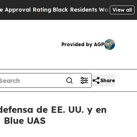
Rating
Black Residents Warned of Abusive Cops fo
View all
Provided by AGP
Share
efensa de EE. UU. y en
n Blue UAS