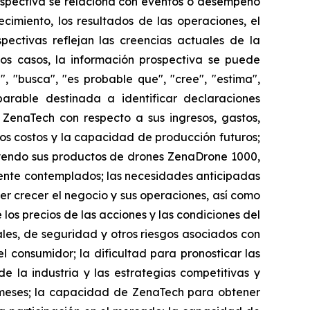
ospectiva se relaciona con eventos o desempeño
cimiento, los resultados de las operaciones, el
ectivas reflejan las creencias actuales de la
os casos, la información prospectiva se puede
", "busca", "es probable que", "cree", "estima",
parable destinada a identificar declaraciones
 ZenaTech con respecto a sus ingresos, gastos,
 los costos y la capacidad de producción futuros;
yendo sus productos de drones ZenaDrone 1000,
ente contemplados; las necesidades anticipadas
r crecer el negocio y sus operaciones, así como
 los precios de las acciones y las condiciones del
ales, de seguridad y otros riesgos asociados con
 consumidor; la dificultad para pronosticar las
e la industria y las estrategias competitivas y
 meses; la capacidad de ZenaTech para obtener