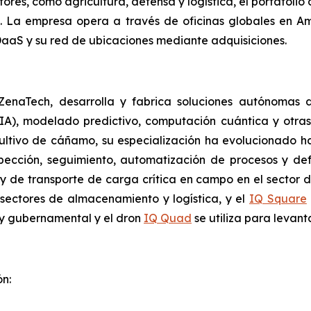
ores, como agricultura, defensa y logística, el portafoli
os. La empresa opera a través de oficinas globales en A
aaS y su red de ubicaciones mediante adquisiciones.
e ZenaTech, desarrolla y fabrica soluciones autónomas
l (IA), modelado predictivo, computación cuántica y ot
cultivo de cáñamo, su especialización ha evolucionado h
spección, seguimiento, automatización de procesos y de
s y de transporte de carga crítica en campo en el sector d
 sectores de almacenamiento y logística, y el
IQ Square
l y gubernamental y el dron
IQ Quad
se utiliza para levan
n: