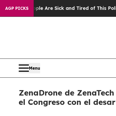
eople Are Sick and Tired of This Politics of Hatr
AGP PICKS
Menu
ZenaDrone de ZenaTech i
el Congreso con el desa