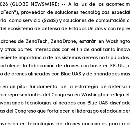
26 (GLOBE NEWSWIRE) -- A la luz de los acontecimien
ech”), proveedor de soluciones tecnológicas especializa
ial como servicio (SaaS) y soluciones de computación cu
 del ecosistema de defensa de Estados Unidos y con repre
 drones de ZenaTech, ZenaDrone, estarán en Washington
otras partes interesadas con el fin de analizar la inno
eciente importancia de los sistemas aéreos no tripulados
ortalecer la fabricación de drones con base en EE. UU., 
 de drones alineados con Blue UAS y de prioridades más
 en un pilar fundamental de la estrategia de defensa m
con representantes del Congreso en Washington refleja 
avanzando tecnologías alineadas con Blue UAS diseñadas
ias del Congreso que fortalecen el liderazgo estadouniden
versión en tecnologías de drones nacionales para red