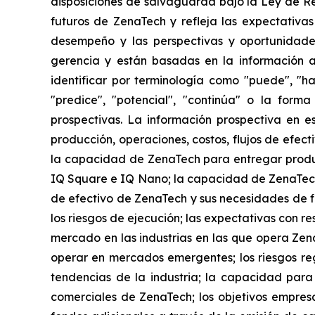
disposiciones de salvaguarda bajo la Ley de R
futuros de ZenaTech y refleja las expectativas
desempeño y las perspectivas y oportunidades
gerencia y están basadas en la información a
identificar por terminología como "puede", "har
"predice", "potencial", "continúa" o la form
prospectivas. La información prospectiva en e
producción, operaciones, costos, flujos de efect
la capacidad de ZenaTech para entregar produ
IQ Square e IQ Nano; la capacidad de ZenaTech
de efectivo de ZenaTech y sus necesidades de fi
los riesgos de ejecución; las expectativas con re
mercado en las industrias en las que opera Zena
operar en mercados emergentes; los riesgos regu
tendencias de la industria; la capacidad para 
comerciales de ZenaTech; los objetivos empre