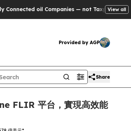
d oil Companies — not Taxpayers — the Chance to
View all
Provided by AGP
Share
dyne FLIR 平台，實現高效能
78 億美元*