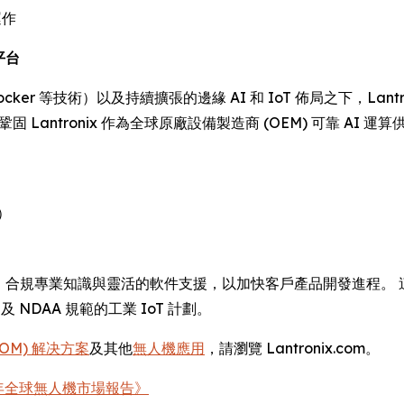
運作
平台
cker 等技術）以及持續擴張的邊緣 AI 和 IoT 佈局之下，La
鞏固 Lantronix 作為全球原廠設備製造商 (OEM) 可靠 
）
技術、合規專業知識與靈活的軟件支援，以加快客戶產品開發進程。 這
及 NDAA 規範的工業 IoT 計劃。
SOM) 解决方案
及其他
無人機應用
，請瀏覽 Lantronix.com。
30 年全球無人機市場報告》