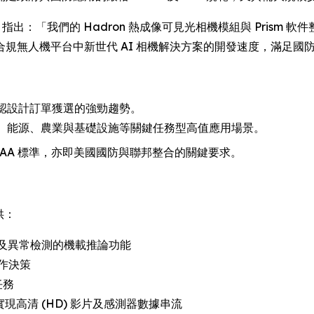
alters 指出：「我們的 Hadron 熱成像可見光相機模組與 Prism
 安全合規無人機平台中新世代 AI 相機解決方案的開發速度，滿足
並確認設計訂單獲選的強勁趨勢。
入政府、能源、農業與基礎設施等關鍵任務型高值應用場景。
AA/TAA 標準，亦即美國國防與聯邦整合的關鍵要求。
提供：
 及異常檢測的機載推論功能
作決策
任務
面，實現高清 (HD) 影片及感測器數據串流