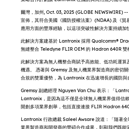
爾灣，加州, Oct. 03, 2025 (GLOBE NEWSWI
宣佈，其符合美國《國防授權法案》(NDAA) 及《貿易協定
應用方面的豐厚經驗，以這項突破性解決方案持續加
此解決方案建基於 Lantronix 採用 Qualcomm® Dr
無縫整合 Teledyne FLIR OEM 的 Hadro
此解決方案為無人機整合商賦予高效能、低功耗運算及即時 
機遇。 憑著與 Gremsy 及無人機業界製造商的密切
合規的雙重優勢，為 Lantronix 在迅速增長的
Gremsy 副總經理 Nguyen Van Chu 表示
Lantronix，是因為這不僅是全球無人機業界值得信賴的品
開創多項業界創舉，包括直接連接 FLIR Hadron 6
Lantronix 行政總裁 Saleel Awsare 說
業界製造商和開發商的豐碩合作成果，彰顯我們既能滿足