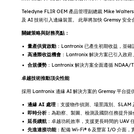
Teledyne FLIR OEM 產品管理副總裁 Mike W
及 AI 技術引入邊緣裝置。 此舉將加快 Gremsy
關鍵策略與財務亮點：
量產供貨啟動
：Lantronix 已產生初期收益，
高邊際收益機會
：Lantronix 解決方案已引
合規優勢
：Lantronix 解決方案全面遵循 ND
卓越技術推動頂尖性能
採用 Lantronix 邊緣 AI 解決方案的 Gremsy 平台
邊緣 AI 處理
：支援物作偵測、場景識別、SLAM
即時分析
：為勘察、製圖、檢測及國防任務提升操
延長續航
：卓越功耗效率，支援更長時間的 UAV 
先進連接功能
：配備 Wi-Fi® 6 及豐富 I/O 介