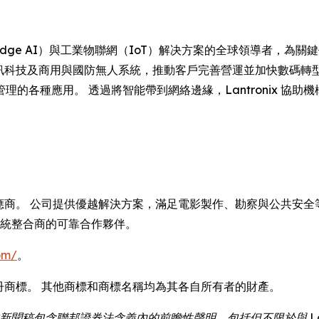
 是邊緣人工智能（Edge AI）與工業物聯網（IoT）解决方案的全球領
企業資訊科技及商用與國防無人系統，推動客戶完善營運並加快數碼
各種應用。 透過將智能帶到網絡邊緣，Lantronix 協助機
供應商。 公司提供優越解決方案，滿足電影製作、勘察與公共安全等
系統整合商的可靠合作夥伴。
om/
。
tronix 是註冊商標。 其他商標和商標名稱均為其各自所有者的財產。
新聞稿包含聯邦證券法含義內的前瞻性聲明，包括但不限於與 Lan