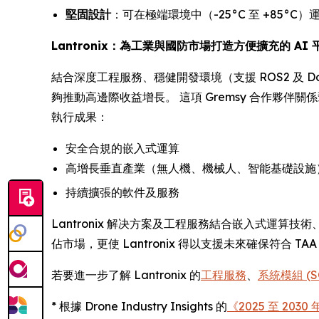
堅固設計
：可在極端環境中（-25°C 至 +85°C）
Lantronix：為工業與國防市場打造方便擴充的 AI 
結合深度工程服務、穩健開發環境（支援 ROS2 及 Do
夠推動高邊際收益增長。 這項 Gremsy 合作夥伴關係
執行成果：
安全合規的嵌入式運算
高增長垂直產業（無人機、機械人、智能基礎設施
持續擴張的軟件及服務
Lantronix 解决方案及工程服務結合嵌入式運算
佔市場，更使 Lantronix 得以支援未來確保符合 TAA 
若要進一步了解 Lantronix 的
工程服務
、
系統模組 (
* 根據 Drone Industry Insights 的
《2025 至 20