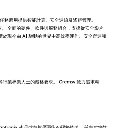
導者，為關鍵任務應用提供智能計算、安全連線及遙距管理。
轉型。 全面的硬件、軟件與服務組合，支援從安全影片
構於現今由 AI 驅動的世界中高效率運作、安全營運和
行業專業人士的嚴格要求。 Gremsy 致力追求精
tronix 產品或領導層團隊有關的陳述。 該等前瞻性