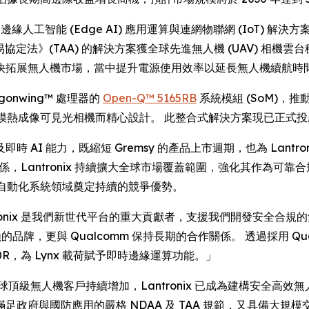
RE) -- 邊緣人工智能 (Edge AI) 應用運算與連網物聯網 (IoT) 
法》(TAA) 的解決方案獲全球先進無人機 (UAV) 相機雲台穩定器製
快拓展無人機市場，當中提升電源使用效率以延長無人機續航時
agonwing™ 處理器的
Open-Q™ 5165RB
系統模組 (SoM)，推動
n 640R 雙模熱成像可見光相機而精心設計。 此整合式解決方案現已正式投
AI 能力，既縮短 Gremsy 的產品上市週期，也為 Lant
關係，Lantronix 持續擴大全球市場覆蓋範圍，強化其作為可
國防與自動化系統領域奠定持續的競爭優勢。
：「Lantronix 是我們新世代平台的重大貢獻者，支援我們開發安
牌，更與 Qualcomm 保持長期的合作關係。 透過採用 Qualcom
40R，為 Lynx 載荷賦予即時邊緣運算功能。」
道：「隨著全球頂級無人機客戶持續增加，Lantronix 已成為建構安全高
政府與國防應用的嚴格 NDAA 及 TAA 規範，又具備大規模