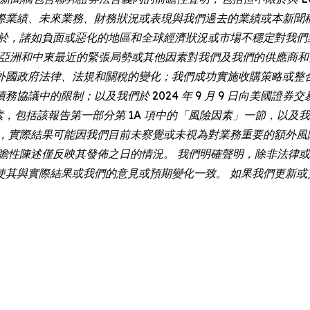
際業績、未來業務、財務狀況或表現與我們過去的業績或本新聞
限於，諸如負面或惡化的地區和全球經濟狀況或市場不穩定對我們
和歐洲、亞洲和中東最近的緊張局勢或其他因素對我們及我們的供應
外國政府法律、法規和關稅的變化；我們成功實施收購策略或整
的限制；以及我們於 2024 年 9 月 9 日向美國證券交易委員會
素，包括該報告第一部分第 1A 項中的「風險因素」一節，以及我
外，實際結果可能因我們目前未察覺或未視為對業務重要的額外風
述僅反映其發佈之日的情況。 我們明確聲明，除非法律或 Nasdaq
使其與實際結果或我們的意見或預期變化一致。 如果我們更新或